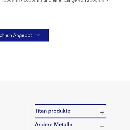
on 1000mm - 2000mm und einer Länge von 2000mm -

sich ein Angebot
Titan produkte
Andere Metalle