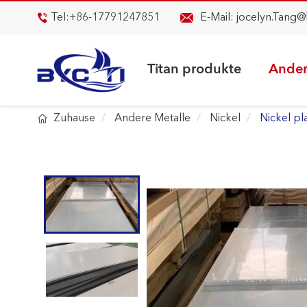

Tel:
+86-17791247851
E-Mail:
jocelyn.Tang@

Titan produkte
Ander

Zuhause
Andere Metalle
Nickel
Nickel pl